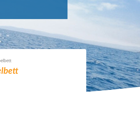
elbett
lbett