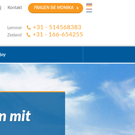
Q
Kontakt
FRAGEN SIE MONIKA
+31 - 514568383
Lemmer
+31 - 166-654255
Zeeland
joy
n mit