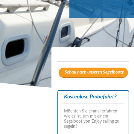
Schau nach unseren Segelboote
Kostenlose Probefahrt?
Möchten Sie einmal erfahren
wie es ist, um mit einem
Segelboot von Enjoy sailing zu
segeln?