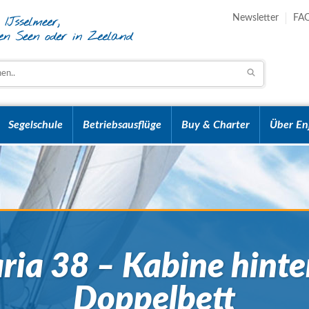
Newsletter
FA
Segelschule
Betriebsausflüge
Buy & Charter
Über En
ria 38 – Kabine hinte
Doppelbett