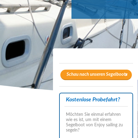
Schau nach unseren Segelboote
Kostenlose Probefahrt?
Möchten Sie einmal erfahren
wie es ist, um mit einem
Segelboot von Enjoy sailing zu
segeln?