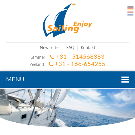
Newsletter
FAQ
Kontakt
+31 - 514568383
Lemmer
+31 - 166-654255
Zeeland
MENU