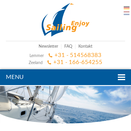
Newsletter
FAQ
Kontakt
+31 - 514568383
Lemmer
+31 - 166-654255
Zeeland
MENU