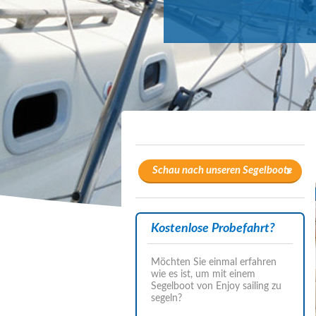
Schau nach unseren Segelboote
Kostenlose Probefahrt?
Möchten Sie einmal erfahren
wie es ist, um mit einem
Segelboot von Enjoy sailing zu
segeln?