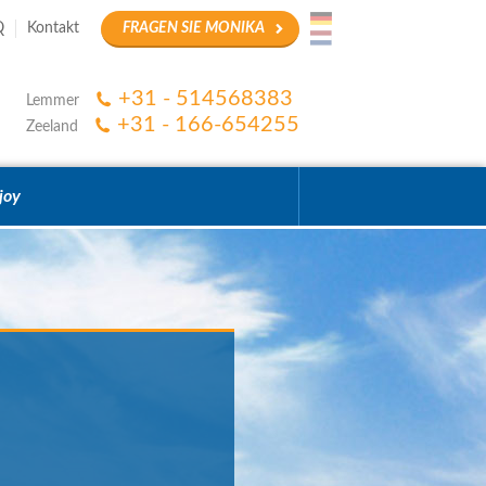
Q
Kontakt
FRAGEN SIE MONIKA
+31 - 514568383
Lemmer
+31 - 166-654255
Zeeland
joy