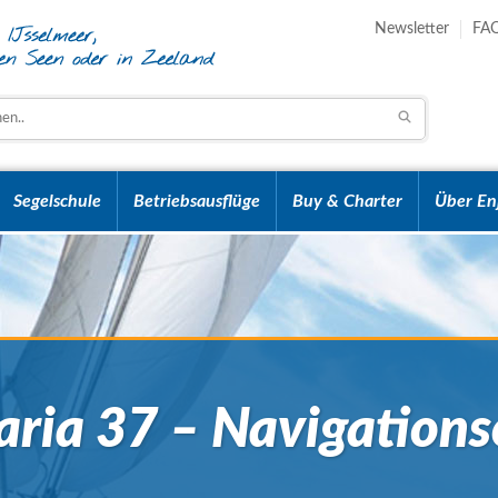
Newsletter
FA
Segelschule
Betriebsausflüge
Buy & Charter
Über En
aria 37 – Navigations