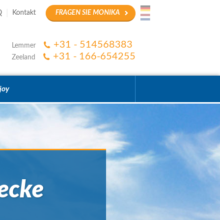
Q
Kontakt
FRAGEN SIE MONIKA
+31 - 514568383
Lemmer
+31 - 166-654255
Zeeland
joy
ecke