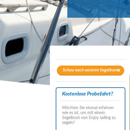
Schau nach unseren Segelboote
Kostenlose Probefahrt?
Möchten Sie einmal erfahren
wie es ist, um mit einem
Segelboot von Enjoy sailing zu
segeln?