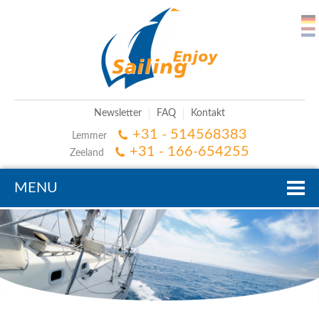
Newsletter
FAQ
Kontakt
+31 - 514568383
Lemmer
+31 - 166-654255
Zeeland
MENU