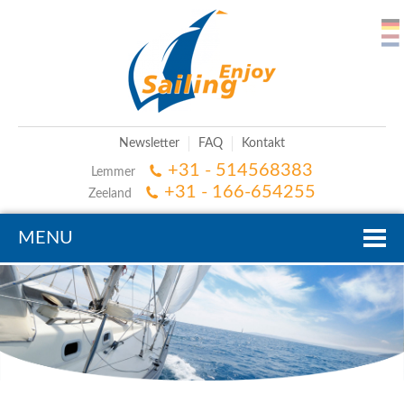
Newsletter
FAQ
Kontakt
+31 - 514568383
Lemmer
+31 - 166-654255
Zeeland
MENU