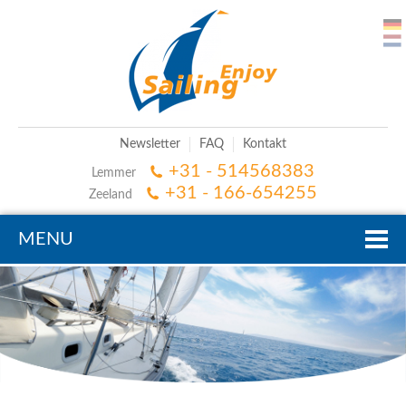
Newsletter
FAQ
Kontakt
+31 - 514568383
Lemmer
+31 - 166-654255
Zeeland
MENU