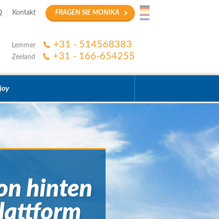
Q
Kontakt
FRAGEN SIE MONIKA
+31 - 514568383
Lemmer
+31 - 166-654255
Zeeland
joy
on hinten
lattform