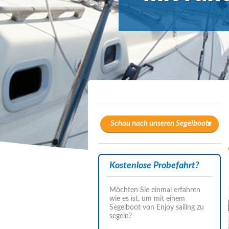
Schau nach unseren Segelboote
Kostenlose Probefahrt?
Möchten Sie einmal erfahren
wie es ist, um mit einem
Segelboot von Enjoy sailing zu
segeln?