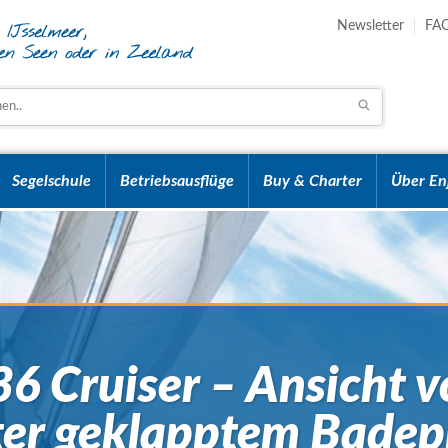
Newsletter
FA
Segelschule
Betriebsausflüge
Buy & Charter
Über En
36 Cruiser – Ansicht v
ter geklapptem Badep