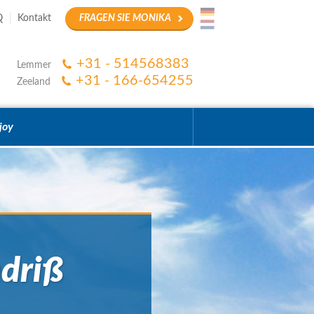
Q
Kontakt
FRAGEN SIE MONIKA
+31 - 514568383
Lemmer
+31 - 166-654255
Zeeland
joy
ndriß