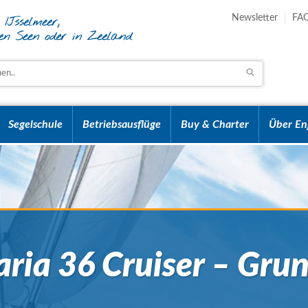
Newsletter
FA
Segelschule
Betriebsausflüge
Buy & Charter
Über En
ria 36 Cruiser – Gru