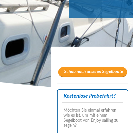
Schau nach unseren Segelboote
Kostenlose Probefahrt?
Möchten Sie einmal erfahren
wie es ist, um mit einem
Segelboot von Enjoy sailing zu
segeln?