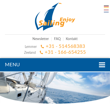
Newsletter
FAQ
Kontakt
+31 - 514568383
Lemmer
+31 - 166-654255
Zeeland
MENU