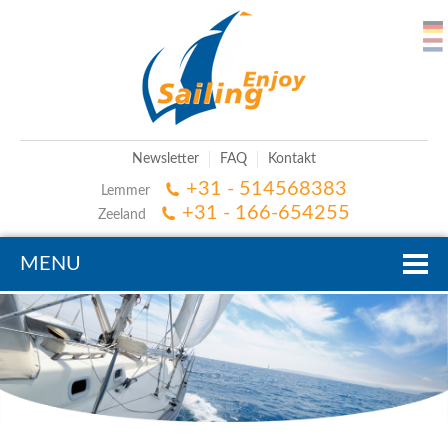
Newsletter
FAQ
Kontakt
+31 - 514568383
Lemmer
+31 - 166-654255
Zeeland
MENU