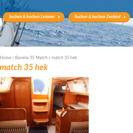
Suchen & buchen Lemmer
Suchen & buchen Zeeland
Home
»
Bavaria 35 Match
»
match 35 hek
match 35 hek