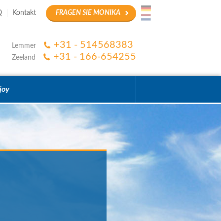
Q
Kontakt
FRAGEN SIE MONIKA
+31 - 514568383
Lemmer
+31 - 166-654255
Zeeland
joy