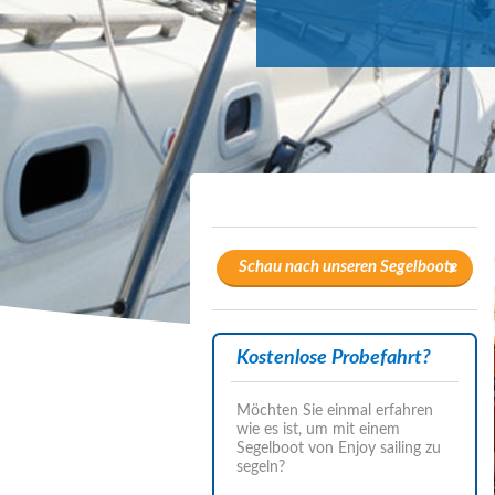
Schau nach unseren Segelboote
Kostenlose Probefahrt?
Möchten Sie einmal erfahren
wie es ist, um mit einem
Segelboot von Enjoy sailing zu
segeln?