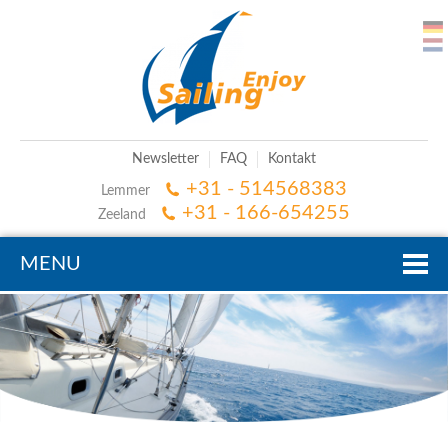
Newsletter
FAQ
Kontakt
+31 - 514568383
Lemmer
+31 - 166-654255
Zeeland
MENU