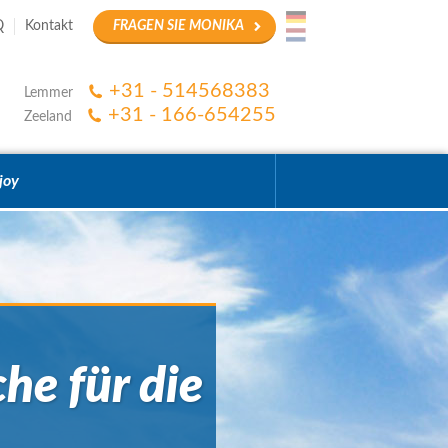
Q
Kontakt
FRAGEN SIE MONIKA
+31 - 514568383
Lemmer
+31 - 166-654255
Zeeland
joy
he für die