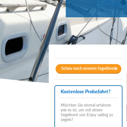
Schau nach unseren Segelboote
Kostenlose Probefahrt?
Möchten Sie einmal erfahren
wie es ist, um mit einem
Segelboot von Enjoy sailing zu
segeln?