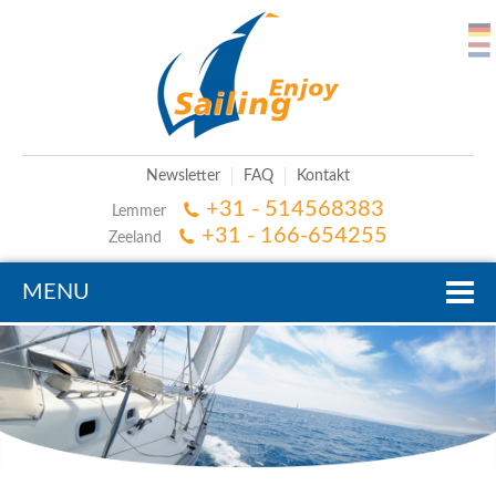
Newsletter
FAQ
Kontakt
+31 - 514568383
Lemmer
+31 - 166-654255
Zeeland
MENU