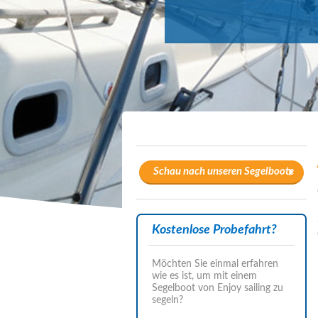
Schau nach unseren Segelboote
Kostenlose Probefahrt?
Möchten Sie einmal erfahren
wie es ist, um mit einem
Segelboot von Enjoy sailing zu
segeln?