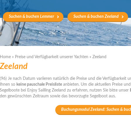
Suchen & buchen Lemmer
Suchen & buchen Zeeland
Home
»
Preise und Verfügbarkeit unserer Yachten
»
Zeeland
Zeeland
(96) Je nach Datum variieren natürlich die Preise und die Verfügbarkeit 
Ihnen so
keine pauschale Preisliste
anbieten. Um die aktuellen Preise und
Segelboote bei Enjoy Sailling Zeeland zu erfahren, nutzen Sie bitte unser
den gewünschten Zeitraum sowie das bevorzugte Segelboot aus.
Buchungsmodul Zeeland: Suchen & buc