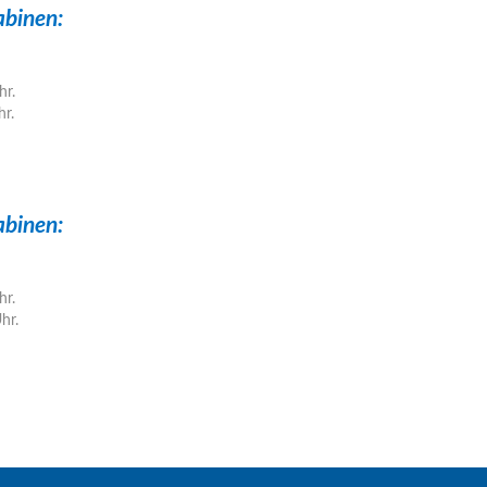
abinen:
hr.
r.
abinen:
hr.
hr.