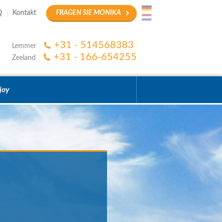
Q
Kontakt
FRAGEN SIE MONIKA
+31 - 514568383
Lemmer
+31 - 166-654255
Zeeland
joy