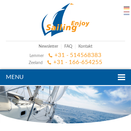
Newsletter
FAQ
Kontakt
+31 - 514568383
Lemmer
+31 - 166-654255
Zeeland
MENU