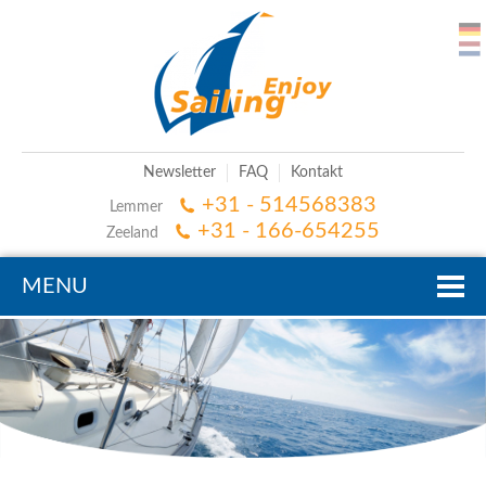
Newsletter
FAQ
Kontakt
+31 - 514568383
Lemmer
+31 - 166-654255
Zeeland
MENU