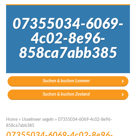
07355034-6069-
4c02-8e96-
858ca7abb385
Suchen & buchen Lemmer
Suchen & buchen Zeeland
Home
»
IJsselmeer segeln
»
07355034-6069-4c02-8e96-
858ca7abb385
07355034-6069-4c02-8e96-