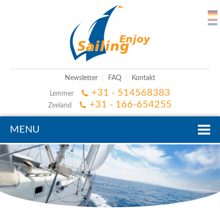
Newsletter
FAQ
Kontakt
+31 - 514568383
Lemmer
+31 - 166-654255
Zeeland
MENU