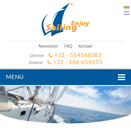
Newsletter
FAQ
Kontakt
+31 - 514568383
Lemmer
+31 - 166-654255
Zeeland
MENU