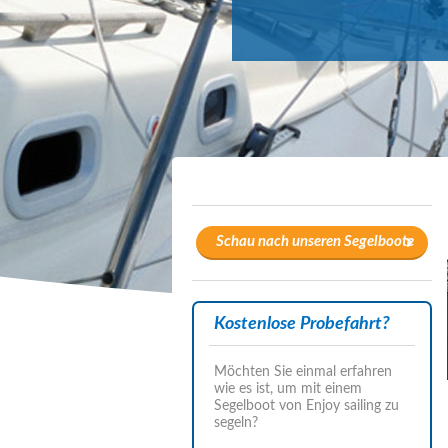
Schau nach unseren Segelboote
Kostenlose Probefahrt?
Möchten Sie einmal erfahren
wie es ist, um mit einem
Segelboot von Enjoy sailing zu
segeln?