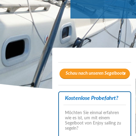
Schau nach unseren Segelboote
Kostenlose Probefahrt?
Möchten Sie einmal erfahren
wie es ist, um mit einem
Segelboot von Enjoy sailing zu
segeln?