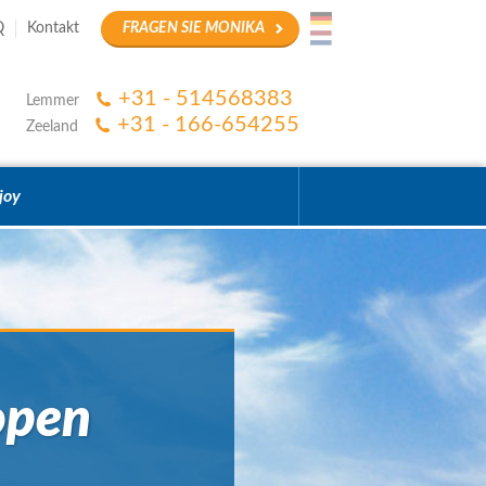
Q
Kontakt
FRAGEN SIE MONIKA
+31 - 514568383
Lemmer
+31 - 166-654255
Zeeland
joy
open