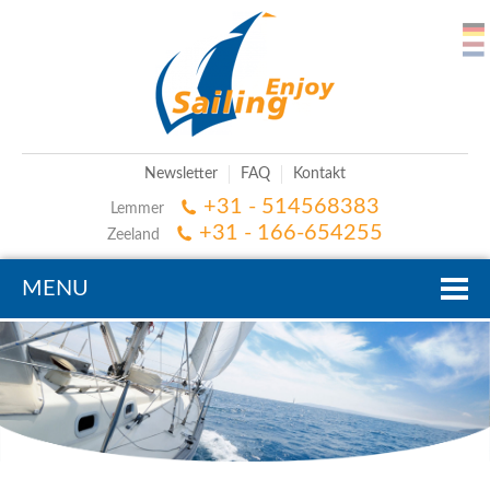
Newsletter
FAQ
Kontakt
+31 - 514568383
Lemmer
+31 - 166-654255
Zeeland
MENU