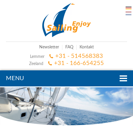
Newsletter
FAQ
Kontakt
+31 - 514568383
Lemmer
+31 - 166-654255
Zeeland
MENU