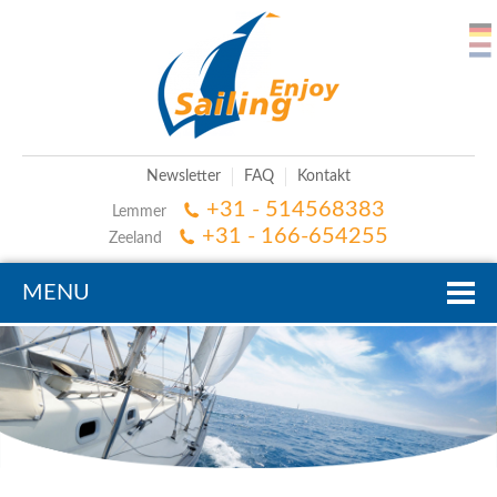
Newsletter
FAQ
Kontakt
+31 - 514568383
Lemmer
+31 - 166-654255
Zeeland
MENU