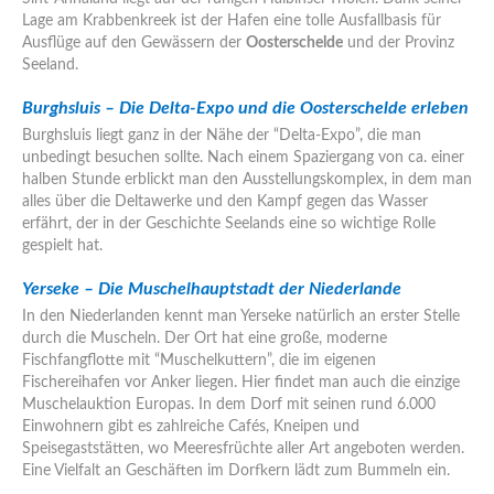
Lage am Krabbenkreek ist der Hafen eine tolle Ausfallbasis für
Ausflüge auf den Gewässern der
Oosterschelde
und der Provinz
Seeland.
Burghsluis – Die Delta-Expo und die Oosterschelde erleben
Burghsluis liegt ganz in der Nähe der “Delta-Expo”, die man
unbedingt besuchen sollte. Nach einem Spaziergang von ca. einer
halben Stunde erblickt man den Ausstellungskomplex, in dem man
alles über die Deltawerke und den Kampf gegen das Wasser
erfährt, der in der Geschichte Seelands eine so wichtige Rolle
gespielt hat.
Yerseke
– Die Muschelhauptstadt der Niederlande
In den Niederlanden kennt man Yerseke natürlich an erster Stelle
durch die Muscheln. Der Ort hat eine große, moderne
Fischfangflotte mit “Muschelkuttern”, die im eigenen
Fischereihafen vor Anker liegen. Hier findet man auch die einzige
Muschelauktion Europas. In dem Dorf mit seinen rund 6.000
Einwohnern gibt es zahlreiche Cafés, Kneipen und
Speisegaststätten, wo Meeresfrüchte aller Art angeboten werden.
Eine Vielfalt an Geschäften im Dorfkern lädt zum Bummeln ein.