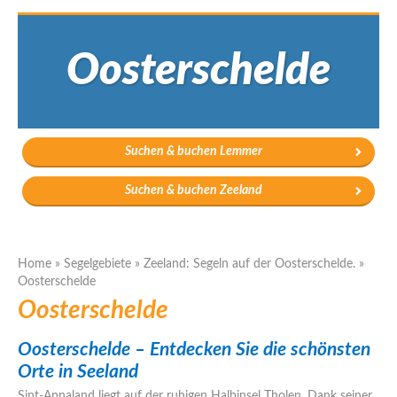
Oosterschelde
Suchen & buchen Lemmer
Suchen & buchen Zeeland
Home
»
Segelgebiete
»
Zeeland: Segeln auf der Oosterschelde.
»
Oosterschelde
Oosterschelde
Oosterschelde – Entdecken Sie die schönsten
Orte in Seeland
Sint-Annaland liegt auf der ruhigen Halbinsel Tholen. Dank seiner