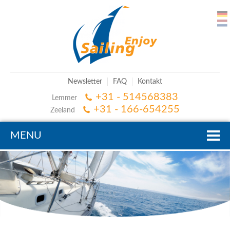
Newsletter
FAQ
Kontakt
+31 - 514568383
Lemmer
+31 - 166-654255
Zeeland
MENU